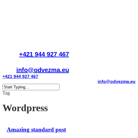
Skip
to
main
content
+421 944 927 467
info@odvezma.eu
+421 944 927 467
info@odvezma.eu
Menu
Close
Tag
Search
Wordpress
Amazing standard post