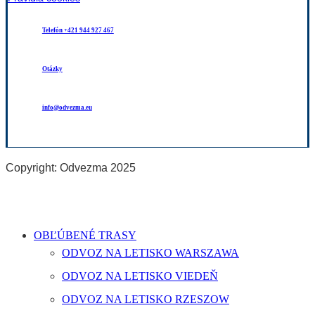
Telefón +421 944 927 467
Otázky
info@odvezma.eu
Copyright: Odvezma 2025
Close
OBĽÚBENÉ TRASY
Menu
ODVOZ NA LETISKO WARSZAWA
ODVOZ NA LETISKO VIEDEŇ
ODVOZ NA LETISKO RZESZOW