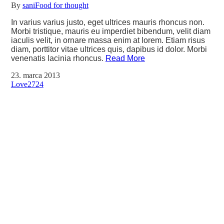
By
sani
Food for thought
In varius varius justo, eget ultrices mauris rhoncus non.
Morbi tristique, mauris eu imperdiet bibendum, velit diam
iaculis velit, in ornare massa enim at lorem. Etiam risus
diam, porttitor vitae ultrices quis, dapibus id dolor. Morbi
venenatis lacinia rhoncus.
Read More
23. marca 2013
Love
2724
Doprava kedykoľvek a kdekoľvek
Bezpečne
Výhodne
Pohodlne