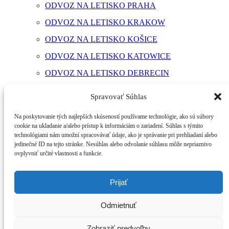
ODVOZ NA LETISKO PRAHA
ODVOZ NA LETISKO KRAKOW
ODVOZ NA LETISKO KOŠICE
ODVOZ NA LETISKO KATOWICE
ODVOZ NA LETISKO DEBRECIN
ODVOZ NA LETISKO BUDAPEŠŤ
Spravovať Súhlas
ODVOZ NA LETISKO BRATISLAVA
Na poskytovanie tých najlepších skúseností používame technológie, ako sú súbory
cookie na ukladanie a/alebo prístup k informáciám o zariadení. Súhlas s týmito
NAJČASTEJŠIE OTÁZKY
technológiami nám umožní spracovávať údaje, ako je správanie pri prehliadaní alebo
VOZOVÝ PARK
jedinečné ID na tejto stránke. Nesúhlas alebo odvolanie súhlasu môže nepriaznivo
ovplyvniť určité vlastnosti a funkcie.
KONTAKTY
SLOVENČINA
Prijať
+421 944 927 467
Odmietnuť
Otázky
Zobraziť predvoľby